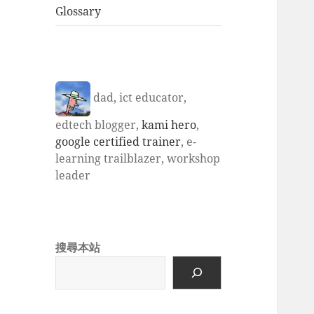
Glossary
dad, ict educator,
edtech blogger,
kami hero
,
google certified trainer
, e-
learning trailblazer, workshop
leader
搜尋本站