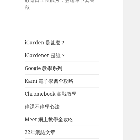
教育田上耘歲月，雲端筆下寫春
秋
iGarden 是甚麼？
iGardener 是誰？
Google 教學系列
Kami 電子學習全攻略
Chromebook 實戰教學
停課不停學心法
Meet 網上教學全攻略
22年網誌文章