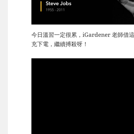
今日溫習一定很累，iGardener 老
充下電，繼續搏殺呀！