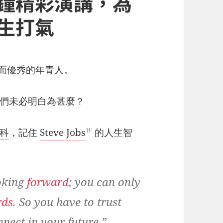
半鐘精彩演講，為
 考生打氣
獨特而優秀的年青人。
們未必明白為甚麼？
W
 科
，記住
Steve Jobs
的人生智
ooking
forward
; you can only
rds
. So you have to trust
nect in your future.”