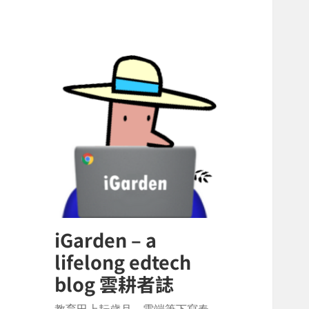
iGarden – a
lifelong edtech
blog 雲耕者誌