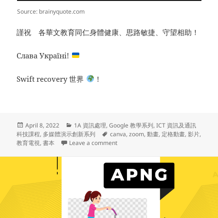
Source: brainyquote.com
謹祝 各華文教育同仁身體健康、思路敏捷、守望相助！
Слава Україні!
Swift recovery 世界
！
Posted
Categories
April 8, 2022
1A 資訊處理
,
Google 教學系列
,
ICT 資訊及通訊
on
Tags
科技課程
,
多媒體演示創新系列
canva
,
zoom
,
動畫
,
定格動畫
,
影片
,
on 多媒體演示創新系列(28) – [您知道嗎？
教育電視
,
書本
Leave a comment