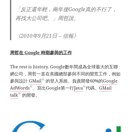
「反正還年輕，兩年後Google真的不行了，
再找大公司吧。」周哲說。
《2010年9月21日 – 信報》
周哲在 Google 時期參與的工作
The rest is history. Google數年間成為全球最大的互聯
網公司，周哲一直在美國總部參與不同的開荒工作，例如
W
參與設計
GMail
的登入系統、負責開發60%的
Google
W
W
AdWords
、寫出Google第一行
Java
代碼、
GMail
W
talk
的開發。