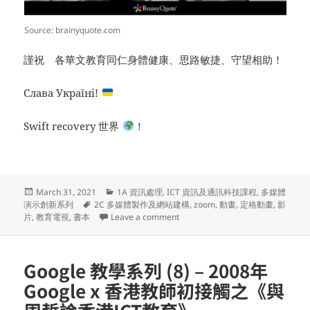
Source: brainyquote.com
謹祝 各華文教育同仁身體健康、思路敏捷、守望相助！
Слава Україні!
Swift recovery 世界
！
Posted
Categories
March 31, 2021
1A 資訊處理
,
ICT 資訊及通訊科技課程
,
多媒體
on
Tags
演示創新系列
2C 多媒體製作及網站建構
,
zoom
,
動畫
,
定格動畫
,
影
on 多媒體演示創新系列(27) – PNG 
片
,
教育電視
,
書本
Leave a comment
Google 教學系列 (8) – 2008年
Google x 香港教師初接觸之《與