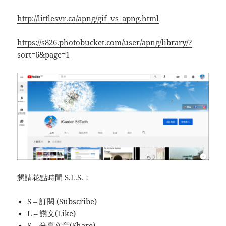
http://littlesvr.ca/apng/gif_vs_apng.html
https://s826.photobucket.com/user/apng/library/?
sort=6&page=1
懇請花點時間 S.L.S.：
S – 訂閱 (Subscribe)
L – 讚文(Like)
S – 分享文章(Share)