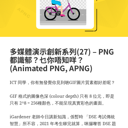
多媒體演示創新系列(27) – PNG
都識郁？乜你唔知咩？
(Animated PNG, APNG)
ICT 同學，你有無發覺你見到啲GIF圖片質素都好差呢？
GIF 格式的圖像色深 (colour depth) 只有 8 位元，即是
只有 2^8 = 256種顏色，不能呈現真實彩色的畫面。
iGardener 老師今日講新知識，係暫時 「DSE 考試傳統
智慧」所不容，2021 年考生睇完就算，咪攞嚟答 DSE 題