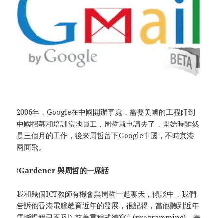
2006年，Google在中國開辦事處，需要美國的工程師到
中國招募和培訓當地員工，周哲就申請去了，開始時雖然
是三個月的工作，後來周哲留下Google中國，不時京港
兩面飛。
iGardener 與周哲的一席話
我和幾個ICT教師有機會與周哲一起聊天，傾談中，我們
告訴他香港電腦教育近年的發展，很記得，當他聽到近年
W
電腦課程已不及以前著重
程式編寫
(programming)，表