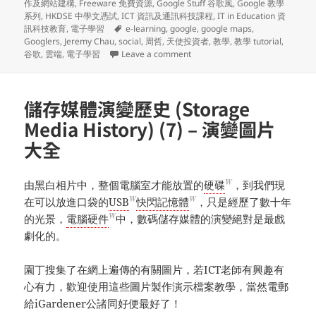
on
作及網站建構
,
Freeware 免費資源
,
Google Stuff 谷歌風
,
Google 教學
系列
,
HKDSE 中學文憑試
,
ICT 資訊及通訊科技課程
,
IT in Education 資
Tags
訊科技教育
,
電子學習
e-learning
,
google
,
google maps
,
Googlers
,
Jeremy Chau
,
social
,
周哲
,
天使投資者
,
教學
,
教學 tutorial
,
on Google 教學系列 (8) – 
谷歌
,
雲端
,
電子學習
Leave a comment
儲存媒體演變歷史 (Storage
Media History) (7) – 演變圖片
大全
W
由黑白相片中，整個電腦室才能放置的
硬碟
，到我們現
W
W
在可以放進口袋的
USB
快閃記憶體
，只是經歷了數十年
W
的光景，
電腦硬件
中，數碼儲存媒體的演變絕對是最戲
劇化的。
園丁搜集了在網上遍傳的有關圖片，若ICT老師有興趣有
心有力，歡迎使用這些圖片製作演示檔案教學，當然電郵
給iGardener公諸同好便最好了！