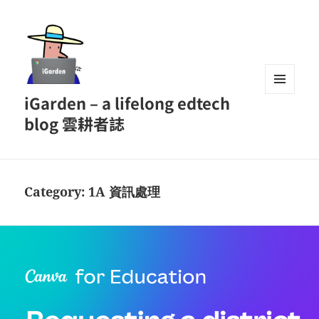
iGarden – a lifelong edtech
MENU
AND
blog 雲耕者誌
WIDGETS
Category:
1A 資訊處理