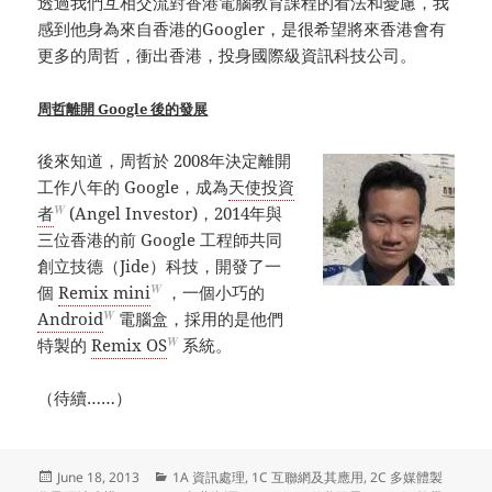
透過我們互相交流對香港電腦教育課程的看法和憂慮，我
感到他身為來自香港的Googler，是很希望將來香港會有
更多的周哲，衝出香港，投身國際級資訊科技公司。
周哲離開 Google 後的發展
後來知道，周哲於 2008年決定離開
工作八年的 Google，成為
天使投資
W
者
(Angel Investor)，2014年與
三位香港的前 Google 工程師共同
創立技德（Jide）科技，開發了一
W
個
Remix mini
，一個小巧的
W
Android
電腦盒，採用的是他們
W
特製的
Remix OS
系統。
（待續……）
Posted
Categories
June 18, 2013
1A 資訊處理
,
1C 互聯網及其應用
,
2C 多媒體製