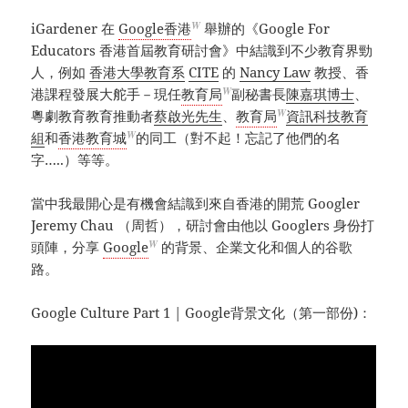
W
iGardener 在
Google香港
舉辦的《Google For
Educators 香港首屆教育研討會》中結識到不少教育界勁
人，例如
香港大學教育系
CITE
的
Nancy Law
教授、香
W
港課程發展大舵手－現任
教育局
副秘書長
陳嘉琪博士
、
W
粵劇教育教育推動者
蔡啟光先生
、
教育局
資訊科技教育
W
組
和
香港教育城
的同工（對不起！忘記了他們的名
字…..）等等。
當中我最開心是有機會結識到來自香港的開荒 Googler
Jeremy Chau （周哲），研討會由他以 Googlers 身份打
W
頭陣，分享
Google
的背景、企業文化和個人的谷歌
路。
Google Culture Part 1 | Google背景文化（第一部份)：