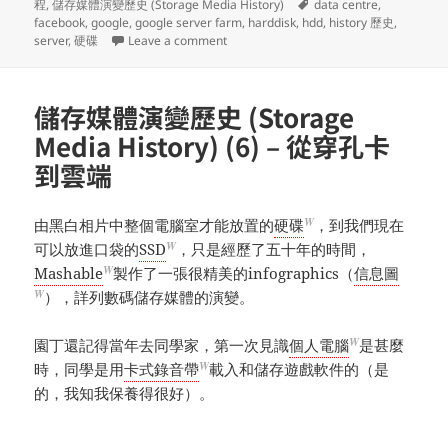
Tags
程
,
儲存媒體演變歷史 (Storage Media History)
data centre
,
facebook
,
google
,
google server farm
,
harddisk
,
hdd
,
history 歷史
,
on 儲存媒體演變歷史 (Storage Media His
server
,
硬碟
Leave a comment
儲存媒體演變歷史 (Storage
Media History) (6) – 從穿孔卡
到雲端
W
由黑白相片中整個電腦室才能放置的
硬碟
，到我們現在
W
可以放進口袋的
SSD
，只是經歷了五十年的時間，
W
Mashable
製作了一張很精美的infographics（
信息圖
W
），詳列數碼儲存媒體的演變。
W
園丁還記得當年去同學家，第一次見識
個人電腦
是甚麼
W
時，同學是用
卡式錄音帶
載入和儲存遊戲軟件的（是
的，我知我保養得很好）。