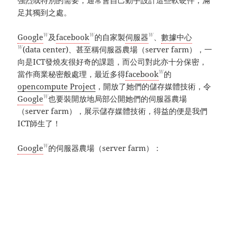
足其獨到之處。
W
W
W
Google
及
facebook
的自家製
伺服器
、
數據中心
W
(data center)、甚至稱伺服器農場（server farm），一
向是ICT發燒友很好奇的課題，而公司對此亦十分保密，
W
當作商業秘密般處理，最近多得
facebook
的
opencompute Project
，開放了她們的儲存媒體技術，令
W
Google
也要裝開放地局部公開她們的伺服器農場
（server farm），展示儲存媒體技術，得益的便是我們
ICT師生了！
W
Google
的伺服器農場（server farm）：