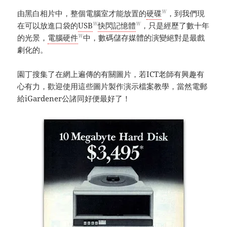
W
由黑白相片中，整個電腦室才能放置的
硬碟
，到我們現
W
W
在可以放進口袋的
USB
快閃記憶體
，只是經歷了數十年
W
的光景，
電腦硬件
中，數碼儲存媒體的演變絕對是最戲
劇化的。
園丁搜集了在網上遍傳的有關圖片，若ICT老師有興趣有
心有力，歡迎使用這些圖片製作演示檔案教學，當然電郵
給iGardener公諸同好便最好了！