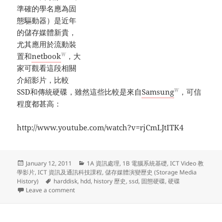
準確的學名應為固
態驅動器）是近年
的儲存媒體新貴，
尤其應用於流動裝
W
置和
netbook
，大
家可觀看這段相關
介紹影片，比較
W
SSD和傳統硬碟，雖然這些比較是來自
Samsung
，可信
程度都甚高：
http://www.youtube.com/watch?v=rjCmLJtITK4
Posted
Categories
January 12, 2011
1A 資訊處理
,
1B 電腦系統基礎
,
ICT Video 教
on
學影片
,
ICT 資訊及通訊科技課程
,
儲存媒體演變歷史 (Storage Media
Tags
History)
harddisk
,
hdd
,
history 歷史
,
ssd
,
固態硬碟
,
硬碟
on 儲存媒體演變歷史 (Storage Media History) (4
Leave a comment