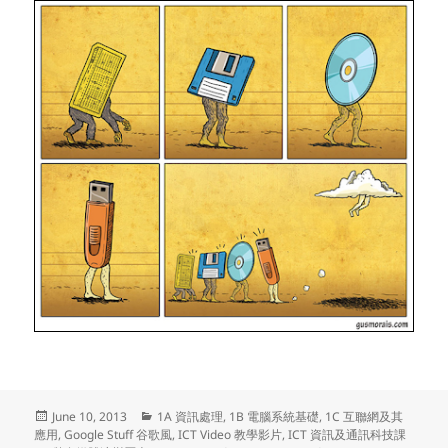
Posted
Categories
June 10, 2013
1A 資訊處理
,
1B 電腦系統基礎
,
1C 互聯網及其
on
應用
,
Google Stuff 谷歌風
,
ICT Video 教學影片
,
ICT 資訊及通訊科技課