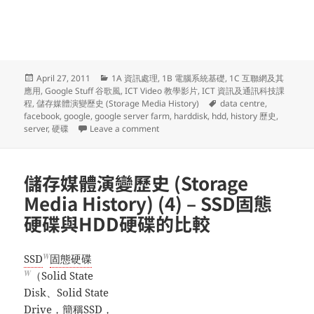
Posted
Categories
April 27, 2011
1A 資訊處理
,
1B 電腦系統基礎
,
1C 互聯網及其
on
應用
,
Google Stuff 谷歌風
,
ICT Video 教學影片
,
ICT 資訊及通訊科技課
Tags
程
,
儲存媒體演變歷史 (Storage Media History)
data centre
,
facebook
,
google
,
google server farm
,
harddisk
,
hdd
,
history 歷史
,
on 儲存媒體演變歷史 (Storage Media Hist
server
,
硬碟
Leave a comment
儲存媒體演變歷史 (Storage
Media History) (4) – SSD固態
硬碟與HDD硬碟的比較
W
SSD
固態硬碟
W
（Solid State
Disk、Solid State
Drive，簡稱SSD，