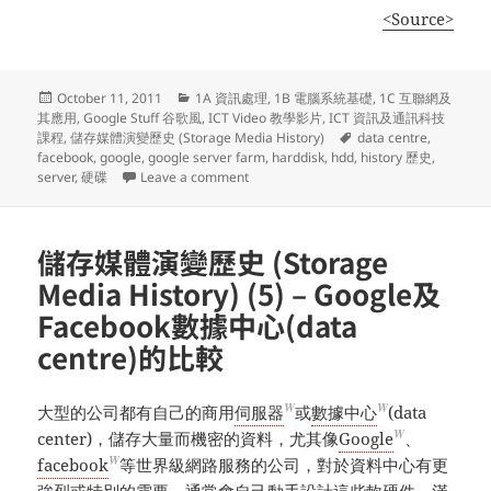
<Source>
Posted
Categories
October 11, 2011
1A 資訊處理
,
1B 電腦系統基礎
,
1C 互聯網及
on
其應用
,
Google Stuff 谷歌風
,
ICT Video 教學影片
,
ICT 資訊及通訊科技
Tags
課程
,
儲存媒體演變歷史 (Storage Media History)
data centre
,
facebook
,
google
,
google server farm
,
harddisk
,
hdd
,
history 歷史
,
on 儲存媒體演變歷史 (Storage Media Hi
server
,
硬碟
Leave a comment
儲存媒體演變歷史 (Storage
Media History) (5) – Google及
Facebook數據中心(data
centre)的比較
W
W
大型的公司都有自己的商用
伺服器
或
數據中心
(data
W
center)，儲存大量而機密的資料，尤其像
Google
、
W
facebook
等世界級網路服務的公司，對於資料中心有更
強烈或特別的需要，通常會自己動手設計這些軟硬件，滿