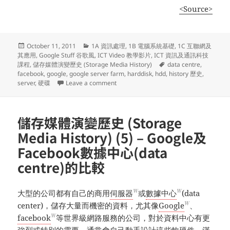
<Source>
Posted
Categories
October 11, 2011
1A 資訊處理
,
1B 電腦系統基礎
,
1C 互聯網及
on
其應用
,
Google Stuff 谷歌風
,
ICT Video 教學影片
,
ICT 資訊及通訊科技
Tags
課程
,
儲存媒體演變歷史 (Storage Media History)
data centre
,
facebook
,
google
,
google server farm
,
harddisk
,
hdd
,
history 歷史
,
on 儲存媒體演變歷史 (Storage Media Hi
server
,
硬碟
Leave a comment
儲存媒體演變歷史 (Storage
Media History) (5) – Google及
Facebook數據中心(data
centre)的比較
W
W
大型的公司都有自己的商用
伺服器
或
數據中心
(data
W
center)，儲存大量而機密的資料，尤其像
Google
、
W
facebook
等世界級網路服務的公司，對於資料中心有更
強烈或特別的需要，通常會自己動手設計這些軟硬件，滿