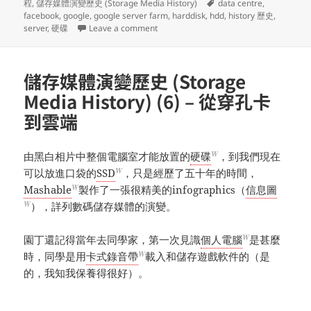
Tags
程
,
儲存媒體演變歷史 (Storage Media History)
data centre
,
facebook
,
google
,
google server farm
,
harddisk
,
hdd
,
history 歷史
,
on 儲存媒體演變歷史 (Storage Media His
server
,
硬碟
Leave a comment
儲存媒體演變歷史 (Storage
Media History) (6) – 從穿孔卡
到雲端
W
由黑白相片中整個電腦室才能放置的
硬碟
，到我們現在
W
可以放進口袋的
SSD
，只是經歷了五十年的時間，
W
Mashable
製作了一張很精美的infographics（
信息圖
W
），詳列數碼儲存媒體的演變。
W
園丁還記得當年去同學家，第一次見識
個人電腦
是甚麼
W
時，同學是用
卡式錄音帶
載入和儲存遊戲軟件的（是
的，我知我保養得很好）。