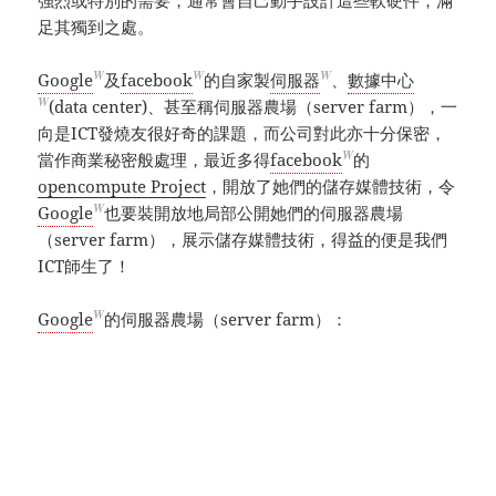
足其獨到之處。
W
W
W
Google
及
facebook
的自家製
伺服器
、
數據中心
W
(data center)、甚至稱伺服器農場（server farm），一
向是ICT發燒友很好奇的課題，而公司對此亦十分保密，
W
當作商業秘密般處理，最近多得
facebook
的
opencompute Project
，開放了她們的儲存媒體技術，令
W
Google
也要裝開放地局部公開她們的伺服器農場
（server farm），展示儲存媒體技術，得益的便是我們
ICT師生了！
W
Google
的伺服器農場（server farm）：