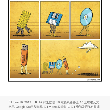
Posted
Categories
June 10, 2013
1A 資訊處理
,
1B 電腦系統基礎
,
1C 互聯網及其
on
應用
,
Google Stuff 谷歌風
,
ICT Video 教學影片
,
ICT 資訊及通訊科技課