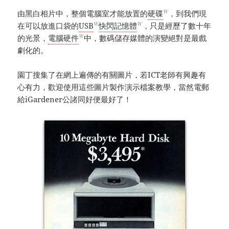
W
由黑白相片中，整個電腦室才能放置的
硬碟
，到我們現
W
W
在可以放進口袋的
USB
快閃記憶體
，只是經歷了數十年
W
的光景，
電腦硬件
中，數碼儲存媒體的演變絕對是最戲
劇化的。
園丁搜集了在網上遍傳的有關圖片，若ICT老師有興趣有
心有力，歡迎使用這些圖片製作演示檔案教學，當然電郵
給iGardener公諸同好便最好了！