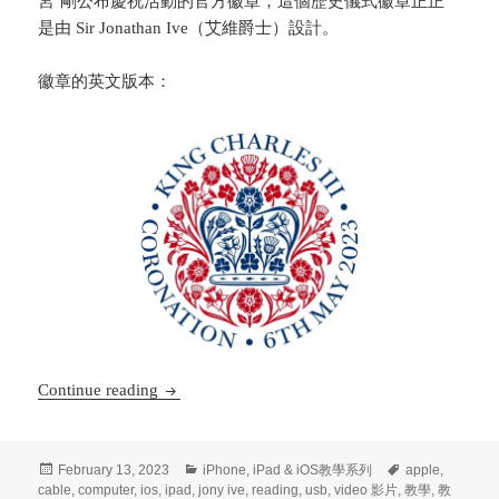
宮`剛公布慶祝活動的官方徽章，這個歷史儀式徽章正正
是由 Sir Jonathan Ive（艾維爵士）設計。
徽章的英文版本：
iPhone/iPad iOS教學系列(17) – 前 App
Continue reading
Posted
Categories
Tags
February 13, 2023
iPhone, iPad & iOS教學系列
apple
,
on
cable
,
computer
,
ios
,
ipad
,
jony ive
,
reading
,
usb
,
video 影片
,
教學
,
教