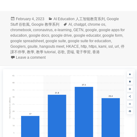
Posted
Categories
February 4, 2023
AI Education 人工智能教育系列
,
Google
on
Tags
Stuff 谷歌風
,
Google 教學系列
AI
,
chatgpt
,
chrome os
,
chromebook
,
coronavirus
,
e-learning
,
GETN
,
google
,
google apps for
education
,
google docs
,
google drive
,
google educator
,
google form
,
google spreadsheet
,
google suite
,
google suite for education
,
Googlers
,
gsuite
,
hangouts meet
,
HKACE
,
http
,
https
,
kami
,
ssl
,
url
,
停
課不停學
,
教學
,
教學 tutorial
,
谷歌
,
雲端
,
電子學習
,
香港
on Google 教學系列 (100) – 人工智能教育 (AI Educatio
Leave a comment