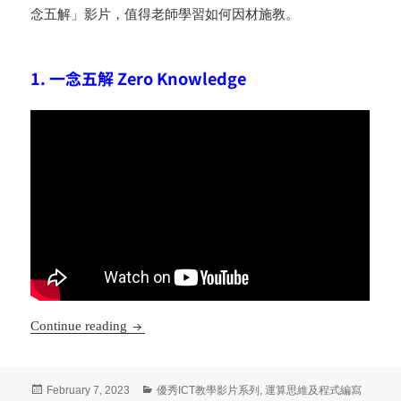
念五解」影片，值得老師學習如何因材施教。
1. 一念五解 Zero Knowledge
優秀ICT教學影片系列 (13) – 電腦知識「一念五解」影片，值
Continue reading
Posted
Categories
February 7, 2023
優秀ICT教學影片系列
,
運算思維及程式編寫