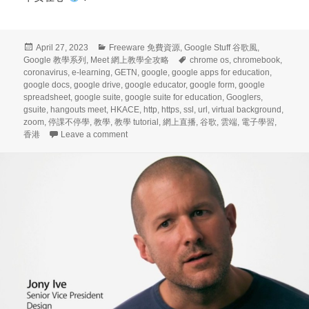
Posted
Categories
April 27, 2023
Freeware 免費資源
,
Google Stuff 谷歌風
,
on
Tags
Google 教學系列
,
Meet 網上教學全攻略
chrome os
,
chromebook
,
coronavirus
,
e-learning
,
GETN
,
google
,
google apps for education
,
google docs
,
google drive
,
google educator
,
google form
,
google
spreadsheet
,
google suite
,
google suite for education
,
Googlers
,
gsuite
,
hangouts meet
,
HKACE
,
http
,
https
,
ssl
,
url
,
virtual background
,
zoom
,
停課不停學
,
教學
,
教學 tutorial
,
網上直播
,
谷歌
,
雲端
,
電子學習
,
on Google 教學系列 (101) – Meet 網上教學全攻略 (廿
香港
Leave a comment