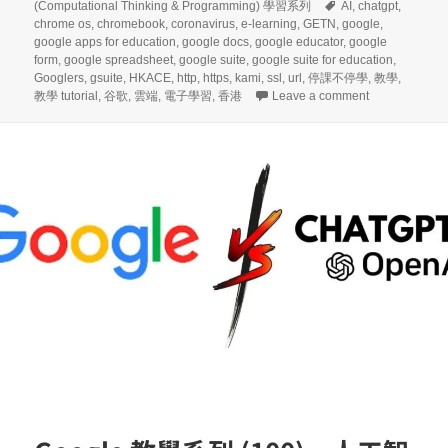
on
Tags
(Computational Thinking & Programming) 學習系列
AI
,
chatgpt
,
chrome os
,
chromebook
,
coronavirus
,
e-learning
,
GETN
,
google
,
google apps for education
,
google docs
,
google educator
,
google
form
,
google spreadsheet
,
google suite
,
google suite for education
,
Googlers
,
gsuite
,
HKACE
,
http
,
https
,
kami
,
ssl
,
url
,
停課不停學
,
教學
,
on 優秀ICT教學
教學 tutorial
,
谷歌
,
雲端
,
電子學習
,
香港
Leave a comment