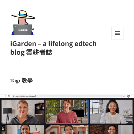
iGarden – a lifelong edtech
MENU
AND
blog 雲耕者誌
WIDGETS
Tag:
教學