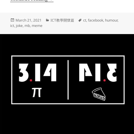
Posted
Categories
Tags
March 21, 2021
ICT教學開懷篇
ct
,
facebook
,
humour
,
on
ict
,
joke
,
mb
,
meme