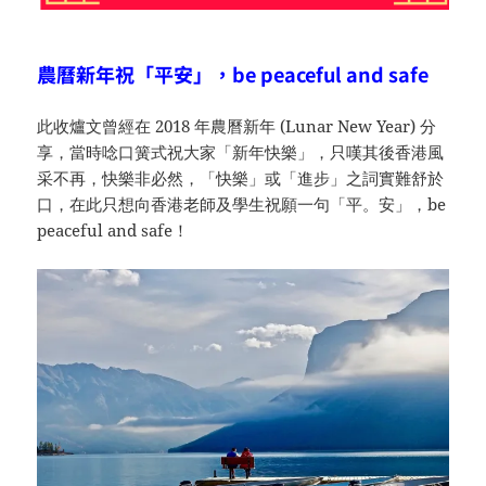
農曆新年祝「平安」，be peaceful and safe
此收爐文曾經在 2018 年農曆新年 (Lunar New Year) 分
享，當時唸口簧式祝大家「新年快樂」，只嘆其後香港風
采不再，快樂非必然，「快樂」或「進步」之詞實難舒於
口，在此只想向香港老師及學生祝願一句「平。安」，be
peaceful and safe！