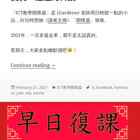
「ICT教學開懷篇」是 iGardener 老師周日輕鬆一點的小
品，向兒時恩物《
讀者文摘
》「
開懷篇
」致敬。
2021年，一百多篇走來，都不是太認真的。
星期天，大家多點幽默感吧
！
ICT教學開懷篇(114) – 那些年，我們一起
Continue reading
Posted
Categories
Tags
February 21, 2021
ICT教學開懷篇
ct
,
facebook
,
humour
,
on
ict
,
joke
,
mb
,
meme