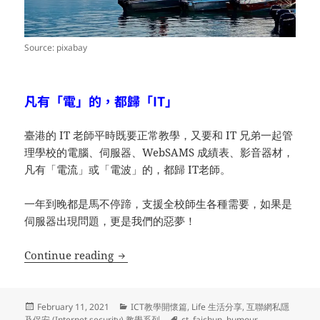
Source: pixabay
凡有「電」的，都歸「IT」
臺港的 IT 老師平時既要正常教學，又要和 IT 兄弟一起管
理學校的電腦、伺服器、WebSAMS 成績表、影音器材，
凡有「電流」或「電波」的，都歸 IT老師。
一年到晚都是馬不停蹄，支援全校師生各種需要，如果是
伺服器出現問題，更是我們的惡夢！
[2023年歲晚收爐] ICT教學開懷篇(113) 
Continue reading
Posted
Categories
February 11, 2021
ICT教學開懷篇
,
Life 生活分享
,
互聯網私隱
on
Tags
及保安 (Internet security) 教學系列
ct
,
faichun
,
humour