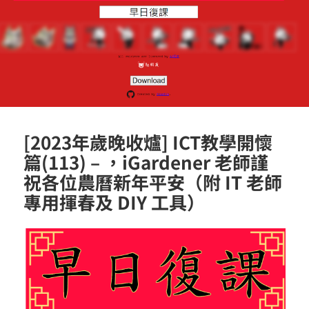
[2023年歲晚收爐] ICT教學開懷
篇(113) – ，iGardener 老師謹
祝各位農曆新年平安（附 IT 老師
專用揮春及 DIY 工具）