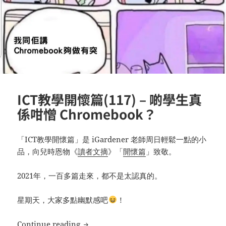
ICT教學開懷篇(117) – 啲學生真
係咁憎 Chromebook？
「ICT教學開懷篇」是 iGardener 老師周日輕鬆一點的小
品，向兒時恩物《
讀者文摘
》「
開懷篇
」致敬。
2021年，一百多篇走來，都不是太認真的。
星期天，大家多點幽默感吧
！
ICT教學開懷篇(117) – 啲學生真係咁憎 Chr
Continue reading