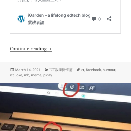
ICT教學開懷篇(116) – iGardener 老師 7 幅 
Continue reading
Posted
Categories
Tags
March 14, 2021
ICT教學開懷篇
ct
,
facebook
,
humour
,
on
ict
,
joke
,
mb
,
meme
,
piday