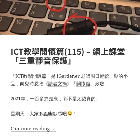
ICT教學開懷篇(115) – 網上課堂
「三重靜音保護」
「ICT教學開懷篇」是 iGardener 老師周日輕鬆一點的小
品，向兒時恩物《
讀者文摘
》「
開懷篇
」致敬。
2021年，一百多篇走來，都不是太認真的。
星期天，大家多點幽默感吧
！
ICT教學開懷篇(115) – 網上課堂「三重靜
Continue reading