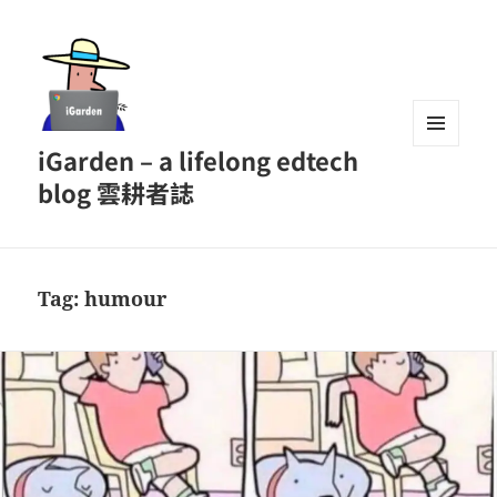
iGarden – a lifelong edtech
MENU
AND
blog 雲耕者誌
WIDGETS
Tag:
humour