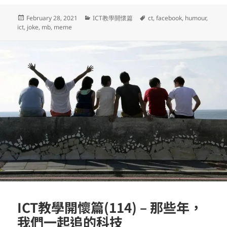
Posted
Categories
Tags
February 28, 2021
ICT教學開懷篇
ct
,
facebook
,
humour
,
on
ict
,
joke
,
mb
,
meme
ICT教學開懷篇(114) – 那些年，
我們一起追的科技