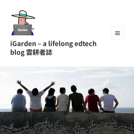
iGarden – a lifelong edtech
MENU
AND
blog 雲耕者誌
WIDGETS