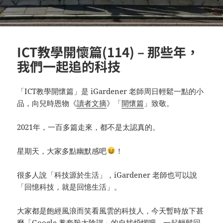
ICT教學開懷篇(114) – 那些年，
我們一起追的科技
「ICT教學開懷篇」是 iGardener 老師周日輕鬆一點的小
品，向兒時恩物《
讀者文摘
》「
開懷篇
」致敬。
2021年，一百多篇走來，都不是太認真的。
星期天，大家多點幽默感吧
！
很多人說「科技源於生活」，iGardener 老師也可以說
「回憶科技，就是回憶生活」。
大家都是飽經風浪而笑看風雲的科技人，今天暫時放下甚
麼「Google 養套殺大陰謀」的自找煩惱吧，一起輕鬆回