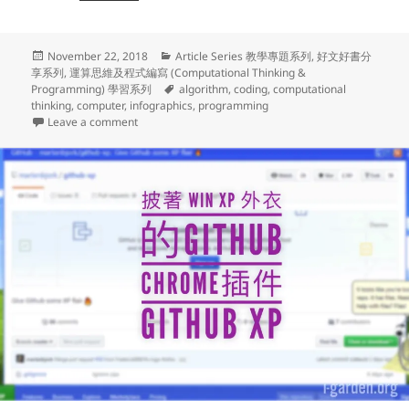
Posted
Categories
November 22, 2018
Article Series 教學專題系列
,
好文好書分
on
享系列
,
運算思維及程式編寫 (Computational Thinking &
Tags
Programming) 學習系列
algorithm
,
coding
,
computational
thinking
,
computer
,
infographics
,
programming
on 運算思維及程式編寫學習系列 (13) – 甚麼是算法？ (What’
Leave a comment