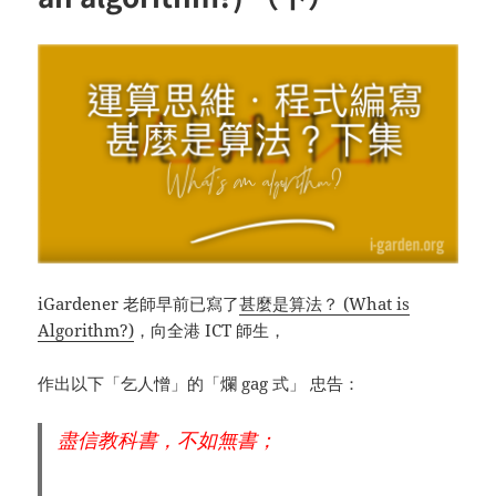
iGardener 老師早前已寫了
甚麼是算法？ (What is
Algorithm?)
，向全港 ICT 師生，
作出以下「乞人憎」的「爛 gag 式」 忠告：
盡信教科書，不如無書；