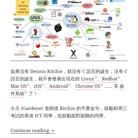
如果沒有 Dennis Ritchie，就沒有 C 語言的誕生；沒有 C
W
W
語言的誕生，就不會發展出現在的
Linux
、
Redhat
、
W
W
W
W
Mac OS
、
iOS
、
Android
、
Chrome OS
…… 等
操
W
作系統
了！
今天 iGardener 老師借 Ritchie 的平實金句，鼓勵和周三
考試的香港 ICT 同學，也鼓勵面對困難的同學。
運算思維及程式編寫學習系列 (16) – 「千里之
Continue reading