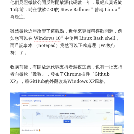
他們見證微軟公開反對開放源代碼數十年，最經典莫過於
W
W
15年前，時任微軟CEO的
Steve Ballmer
曾稱
Linux
為癌症。
雖然微軟近年改變了這觀點，近年來更聲稱喜歡開源，例
W
如您可以在
Windows 10
中使用 Linux Bash shell，
而且記事本 （notepad）竟然可以正確處理［W:換行
符］了 。
收購前後，有開放源代碼支持者漏夜逃跑，也有一批支持
者向微軟『致敬』，發布了Chrome插件『Github
XP』，將GitHub的外觀改為Windows XP風格。