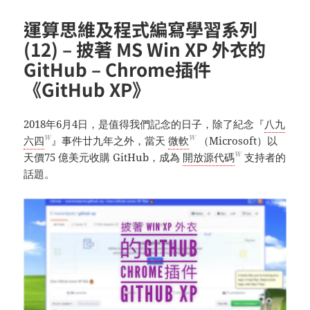
運算思維及程式編寫學習系列
(12) – 披著 MS Win XP 外衣的
GitHub – Chrome插件
《GitHub XP》
2018年6月4日，是值得我們記念的日子，除了紀念『
八九
W
W
六四
』事件廿九年之外，當天
微軟
（Microsoft）以
W
天價75 億美元收購 GitHub，成為
開放源代碼
支持者的
話題。