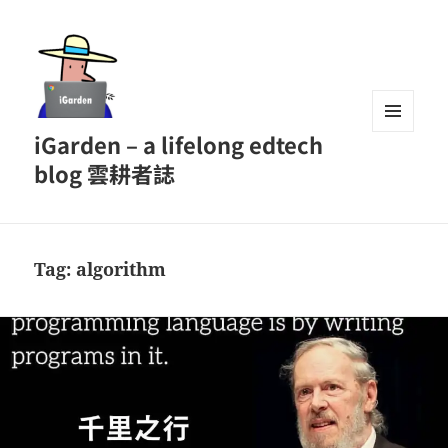
iGarden – a lifelong edtech
MENU
AND
blog 雲耕者誌
WIDGETS
Tag:
algorithm