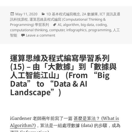
Posted
Categories
May 11, 2020
1D 基本程式編寫概念
,
2A 數據庫
,
ICT 資訊及通
on
訊科技課程
,
運算思維及程式編寫 (Computational Thinking &
Tags
Programming) 學習系列
AI
,
algorithm
,
big data
,
coding
,
computational thinking
,
computer
,
infographics
,
programming
,
人工
on 運算思維及程式編寫學習系列 (16) – 「千里之行，
智能
Leave a comment
運算思維及程式編寫學習系列
(15) – 由「大數據」到「數據與
人工智能江山」 (From “Big
Data” to “Data & AI
Landscape”)
iGardener 老師兩年前寫了一篇
甚麼是算法？ (What is
Algorithm?)
，算法是一組處理數據 (data) 的步驟，成為