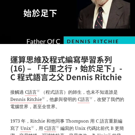
運算思維及程式編寫學習系列
(16) – 「千里之行，始於足下」-
C 程式語言之父 Dennis Ritchie
W
接觸過
C語言
（程式語言）的師生，也未不知道誰是
W
W
Dennis Ritchie
，他參與發明的
C語言
，改變了我們的
電腦世界，甚至全世界。
1973 年，Ritchie 和他同事 Thompson 用 C 語言重新編
W
W
寫了
Unix
，用
C語言
編寫的 Unix 代碼比前代 B 更簡
W