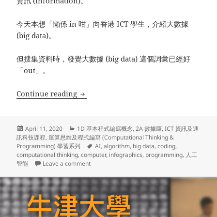
資訊 (information)。
今天本想「懶係 in 咁」向香港 ICT 學生，介紹大數據
(big data)。
但搜集資料時，發覺大數據 (big data) 這個詞彙已經好
「out」。
運算思維及程式編寫學習系列 (15) – 由「大數據」到
Continue reading
Posted
Categories
April 11, 2020
1D 基本程式編寫概念
,
2A 數據庫
,
ICT 資訊及通
on
訊科技課程
,
運算思維及程式編寫 (Computational Thinking &
Tags
Programming) 學習系列
AI
,
algorithm
,
big data
,
coding
,
computational thinking
,
computer
,
infographics
,
programming
,
人工
on 運算思維及程式編寫學習系列 (15) – 由「大數據」到「數
智能
Leave a comment