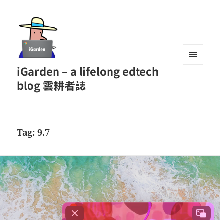
iGarden – a lifelong edtech
MENU
AND
blog 雲耕者誌
WIDGETS
Tag:
9.7