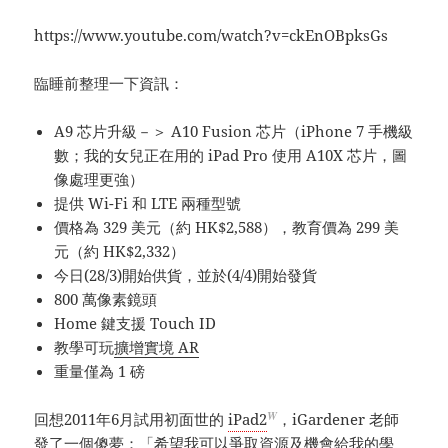
https://www.youtube.com/watch?v=ckEnOBpksGs
臨睡前整理一下資訊：
A9 芯片升級－＞ A10 Fusion 芯片（iPhone 7 手機級
數；我的女兒正在用的 iPad Pro 使用 A10X 芯片，圖
像處理更強）
提供 Wi-Fi 和 LTE 兩種型號
價格為 329 美元（約 HK$2,588），教育價為 299 美
元（約 HK$2,332）
今日(28/3)開始供貨，並於(4/4)開始發貨
800 萬像素鏡頭
Home 鍵支援 Touch ID
教學可玩
擴增實境 AR
重量僅為 1 磅
W
回想2011年6月試用初面世的
iPad2
，iGardener 老師
發了一個傻夢：「希望我可以爭取資源及機會給我的學