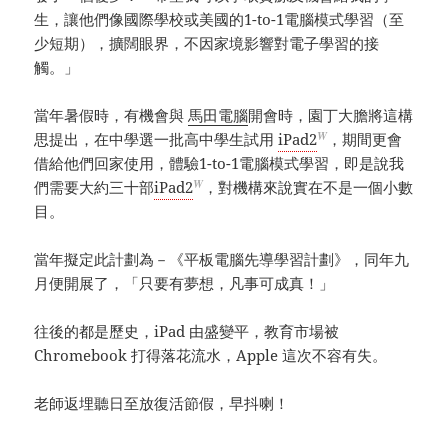
生，讓他們像國際學校或美國的1-to-1電腦模式學習（至
少短期），擴闊眼界，不因家境影響對電子學習的接
觸。」
當年暑假時，有機會與
馬田電腦
開會時，園丁大膽將這構
W
思提出，在中學選一批高中學生試用
iPad2
，期間更會
借給他們回家使用，體驗1-to-1電腦模式學習，即是說我
W
們需要大約三十部
iPad2
，對機構來說實在不是一個小數
目。
當年擬定此計劃為－《平板電腦先導學習計劃》，同年九
月便開展了，「只要有夢想，凡事可成真！」
往後的都是歷史，iPad 由盛變平，教育市場被
Chromebook 打得落花流水，Apple 這次不容有失。
老師返埋聽日至放復活節假，早抖喇！