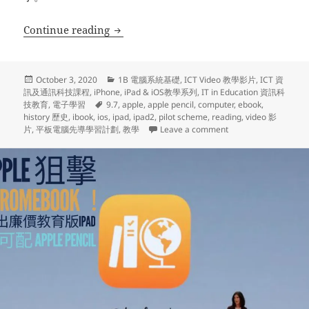
iPhone/iPad iOS教學系列(15) – 如何在
Continue reading
Posted
Categories
October 3, 2020
1B 電腦系統基礎
,
ICT Video 教學影片
,
ICT 資
on
訊及通訊科技課程
,
iPhone, iPad & iOS教學系列
,
IT in Education 資訊科
Tags
技教育
,
電子學習
9.7
,
apple
,
apple pencil
,
computer
,
ebook
,
history 歷史
,
ibook
,
ios
,
ipad
,
ipad2
,
pilot scheme
,
reading
,
video 影
on iPhone/iPad 
片
,
平板電腦先導學習計劃
,
教學
Leave a comment