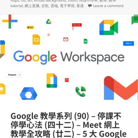
https
,
ssl
,
url
,
virtual background
,
zoom
,
停課不停學
,
教學
,
教學
on Goo
tutorial
,
網上直播
,
谷歌
,
雲端
,
電子學習
,
香港
Leave a comment
Google 教學系列 (90) – 停課不
停學心法 (四十二) – Meet 網上
教學全攻略 (廿二) – 5 大 Google