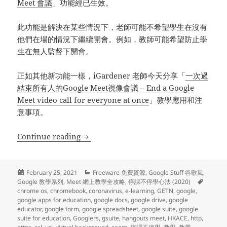
Meet 會議
」功能經已生效。
此功能是解決在某些情況下，老師可能不希望學生在沒有
他們在場的情況下繼續開會。例如，教師可能希望防止學
生在無人監督下開會。
正如其他新功能一樣，iGardener 老師今天分享「
一次過
結束所有人的Google Meet視像會議 – End a Google
Meet video call for everyone at once
」教學應用和注
意事項。
Google 教學系列 (92) – 停課不停學心法 (四十二
Continue reading
Posted
Categories
February 25, 2021
Freeware 免費資源
,
Google Stuff 谷歌風
,
on
Tags
Google 教學系列
,
Meet 網上教學全攻略
,
停課不停學心法 (2020)
chrome os
,
chromebook
,
coronavirus
,
e-learning
,
GETN
,
google
,
google apps for education
,
google docs
,
google drive
,
google
educator
,
google form
,
google spreadsheet
,
google suite
,
google
suite for education
,
Googlers
,
gsuite
,
hangouts meet
,
HKACE
,
http
,