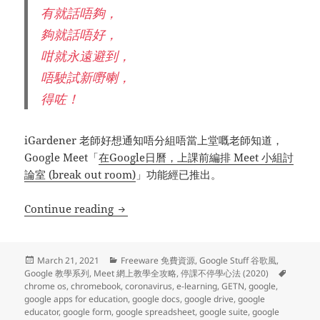
有就話唔夠，
夠就話唔好，
咁就永遠避到，
唔駛試新嘢喇，
得咗！
iGardener 老師好想通知唔分組唔當上堂嘅老師知道，
Google Meet「
在Google日曆，上課前編排 Meet 小組討
論室 (break out room)
」功能經已推出。
Google 教學系列 (96) – 停課不停學心法 (四十三
Continue reading
Posted
Categories
March 21, 2021
Freeware 免費資源
,
Google Stuff 谷歌風
,
on
Tags
Google 教學系列
,
Meet 網上教學全攻略
,
停課不停學心法 (2020)
chrome os
,
chromebook
,
coronavirus
,
e-learning
,
GETN
,
google
,
google apps for education
,
google docs
,
google drive
,
google
educator
,
google form
,
google spreadsheet
,
google suite
,
google