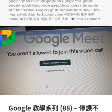
google apps for education
,
google docs
,
google drive
,
google
educator
,
google form
,
google spreadsheet
,
google suite
,
google
suite for education
,
Googlers
,
gsuite
,
hangouts meet
,
HKACE
,
http
,
https
,
ssl
,
url
,
virtual background
,
zoom
,
停課不停學
,
教學
,
教學
on Goo
tutorial
,
網上直播
,
谷歌
,
雲端
,
電子學習
,
香港
Leave a comment
Google 教學系列 (88) – 停課不