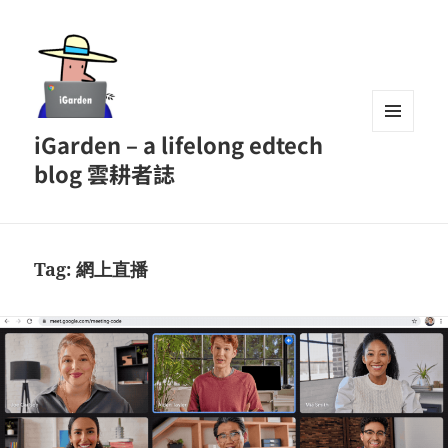
iGarden – a lifelong edtech
MENU
AND
blog 雲耕者誌
WIDGETS
Tag:
網上直播