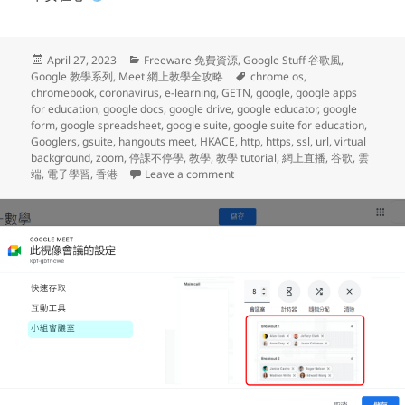
Posted
Categories
April 27, 2023
Freeware 免費資源
,
Google Stuff 谷歌風
,
on
Tags
Google 教學系列
,
Meet 網上教學全攻略
chrome os
,
chromebook
,
coronavirus
,
e-learning
,
GETN
,
google
,
google apps
for education
,
google docs
,
google drive
,
google educator
,
google
form
,
google spreadsheet
,
google suite
,
google suite for education
,
Googlers
,
gsuite
,
hangouts meet
,
HKACE
,
http
,
https
,
ssl
,
url
,
virtual
background
,
zoom
,
停課不停學
,
教學
,
教學 tutorial
,
網上直播
,
谷歌
,
雲
on Google 教學系列 (101) – Meet
端
,
電子學習
,
香港
Leave a comment