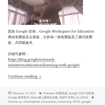
因為 Google 宣佈，Google Workspace for Education
將由免費版及企業版，分拆為一個免費版及三層式收費
版，共四級版本。
詳細可參閱：
https://blog.google/outreach-
initiatives/education/learning-with-google/
Google 教學系列 (90) – 停課不停學心法 (四
Continue reading
Posted
Categories
February 19, 2021
Freeware 免費資源
,
Google Stuff 谷歌風
,
on
Tags
Google 教學系列
,
Meet 網上教學全攻略
,
停課不停學心法 (2020)
chrome os
,
chromebook
,
coronavirus
,
e-learning
,
GETN
,
google
,