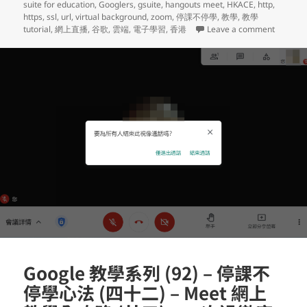
suite for education
,
Googlers
,
gsuite
,
hangouts meet
,
HKACE
,
http
,
https
,
ssl
,
url
,
virtual background
,
zoom
,
停課不停學
,
教學
,
教學
on Goo
tutorial
,
網上直播
,
谷歌
,
雲端
,
電子學習
,
香港
Leave a comment
Google 教學系列 (92) – 停課不
停學心法 (四十二) – Meet 網上