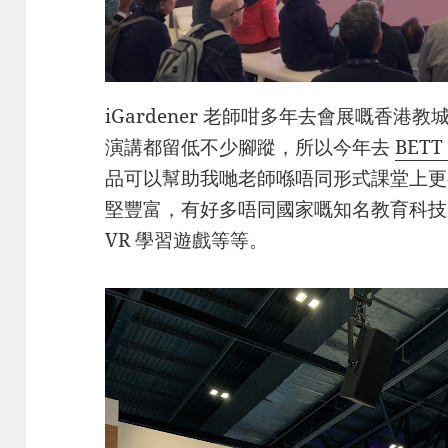
iGardener 老師咁多年去會展嘅香
演講都留低不少腳蹤，所以今年去
BETT
品可以幫助我哋老師喺唔同形式課堂上更
堅豐富，有好多唔同國家嘅知名教育科技
VR 學習遊戲等等。