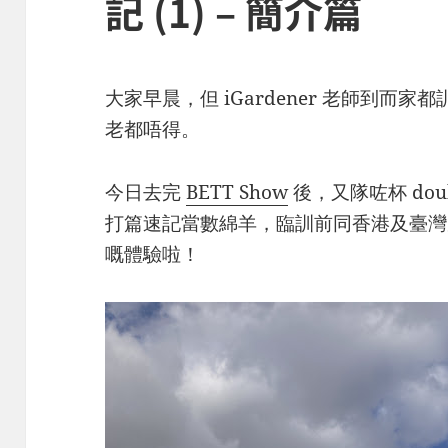
記 (1) – 簡介篇
大家早晨，但 iGardener 老師到而
老都唔得。
今日去完
BETT Show
後，又隊咗杯 doubl
打篇速記當數綿羊，臨訓前同香港及臺
嘅體驗啦！