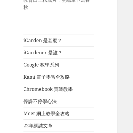
教育田上耘歲月，雲端筆下寫春
秋
iGarden 是甚麼？
iGardener 是誰？
Google 教學系列
Kami 電子學習全攻略
Chromebook 實戰教學
停課不停學心法
Meet 網上教學全攻略
22年網誌文章