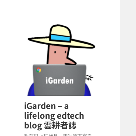
iGarden – a
lifelong edtech
blog 雲耕者誌