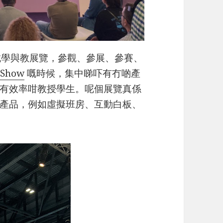
港教城學與教展覽，參觀、參展、參賽、
 Show
嘅時候，集中睇吓有冇啲產
有效率咁教授學生。呢個展覽真係
產品，例如虛擬班房、互動白板、