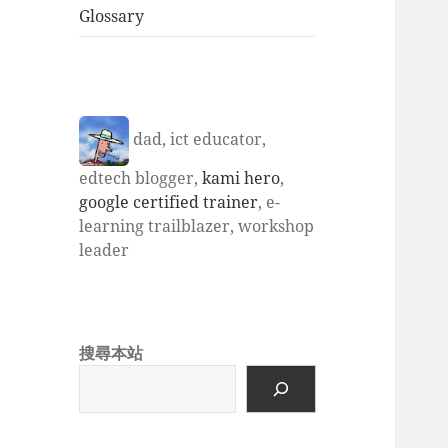
Glossary
dad, ict educator,
edtech blogger,
kami hero
,
google certified trainer
, e-
learning trailblazer, workshop
leader
搜尋本站