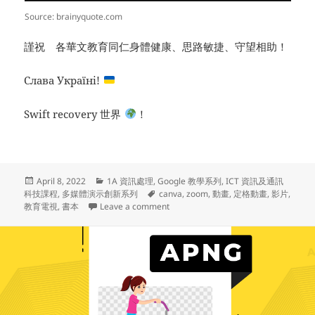
Source: brainyquote.com
謹祝 各華文教育同仁身體健康、思路敏捷、守望相助！
Слава Україні!
Swift recovery 世界
！
Posted
Categories
April 8, 2022
1A 資訊處理
,
Google 教學系列
,
ICT 資訊及通訊
on
Tags
科技課程
,
多媒體演示創新系列
canva
,
zoom
,
動畫
,
定格動畫
,
影片
,
on 多媒體演示創新系列(28) – [您知道嗎？
教育電視
,
書本
Leave a comment