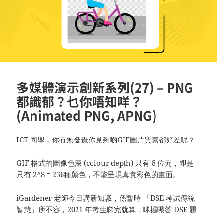
多媒體演示創新系列(27) – PNG
都識郁？乜你唔知咩？
(Animated PNG, APNG)
ICT 同學，你有無發覺你見到啲GIF圖片質素都好差呢？
GIF 格式的圖像色深 (colour depth) 只有 8 位元，即是
只有 2^8 = 256種顏色，不能呈現真實彩色的畫面。
iGardener 老師今日講新知識，係暫時 「DSE 考試傳統
智慧」所不容，2021 年考生睇完就算，咪攞嚟答 DSE 題