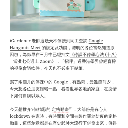
iGardener 老師這幾天不停接到同工查詢
Google
Hangouts Meet
的設定及功能，聰明的各位當然知道原
因啦，為師早在三月中已經拙文
《停課不停學心法 (十八)
– 當洪七公遇上 Zoom》
，「招呼」過香港學界曾經盲撐
的視像會議軟件，今天也不必多下幾筆。
寫了兩個月的停課中的 Google，有點悶，受難節前夕，
今天想各位朋友輕鬆一點，看看世界各地的家庭，在疫情
下如何自娛以娛人。
W
今天想推介7個精彩的
定格動畫
，大部份是有心人
lockdown 在家時，有時間和空間去製作關於防疫的定格
動畫，這些創意都是在歷史武肺大流行下併發出來，值得