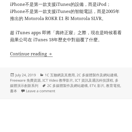
iPhone不是第一款支援iTunes的設備，而是iPod；
iPhone不是第一款支援iTunes的智能電話，而是2005年
推出的 Motorola ROKR E1 和 Motorola SLVR。
趁 iTunes apps 即將「壽終正寢」之際，現在是時候看看
蘋果公司在 iTunes 18年歷史中對巔覆了什麼。
多媒體演示創新系列(25) – iTunes 顛覆世界18 年 
Continue reading
Posted
Categories
July 24, 2019
1C 互聯網及其應用
,
2C 多媒體製作及網站建構
,
on
Freeware 免費資源
,
ICT Video 教學影片
,
ICT 資訊及通訊科技課程
,
多
Tags
媒體演示創新系列
2C 多媒體製作及網站建構
,
ETV
,
影片
,
教育電視
,
on 多媒體演示創新系列(25) – iTunes 顛覆世界18 年 (iT
書本
Leave a comment