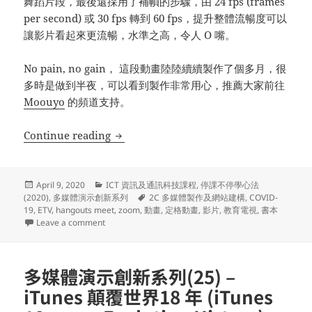
舞蹈片段，最後還採用了補幀的步驟，由 24 fps (frames
per second) 或 30 fps 轉到 60 fps，提升整體流暢度可以
讓影片看起來更流暢，水準之高，令人 O 嘴。
No pain, no gain， 這段動畫陸陸續續製作了個多月，很
多時是做到半夜，可以看到製作非常用心，推薦大家前往
Moouyo
的頻道支持。
多媒體演示創新系列(26) – 停課不停學心法 (廿三) 
Continue reading
Posted
Categories
April 9, 2020
ICT 資訊及通訊科技課程
,
停課不停學心法
on
Tags
(2020)
,
多媒體演示創新系列
2C 多媒體製作及網站建構
,
COVID-
19
,
ETV
,
hangouts meet
,
zoom
,
動畫
,
定格動畫
,
影片
,
教育電視
,
書本
on 多媒體演示創新系列(26) – 停課不停學心法 (廿三) – 武肺下的
Leave a comment
多媒體演示創新系列(25) –
iTunes 顛覆世界18 年 (iTunes