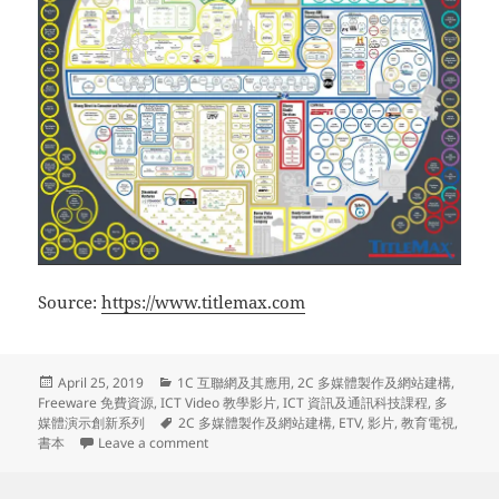
Source:
https://www.titlemax.com
Posted
Categories
April 25, 2019
1C 互聯網及其應用
,
2C 多媒體製作及網站建構
,
on
Freeware 免費資源
,
ICT Video 教學影片
,
ICT 資訊及通訊科技課程
,
多
Tags
媒體演示創新系列
2C 多媒體製作及網站建構
,
ETV
,
影片
,
教育電視
,
on 多媒體演示創新系列(24) – 從《復仇者聯盟4：
書本
Leave a comment