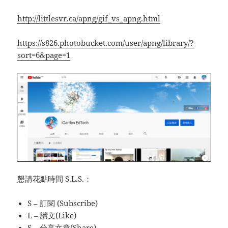
http://littlesvr.ca/apng/gif_vs_apng.html
https://s826.photobucket.com/user/apng/library/?
sort=6&page=1
懇請花點時間 S.L.S.：
S – 訂閱 (Subscribe)
L – 讚文(Like)
S – 分享文章(Share)