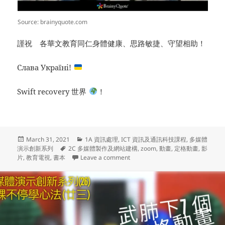
Source: brainyquote.com
謹祝 各華文教育同仁身體健康、思路敏捷、守望相助！
Слава Україні!
Swift recovery 世界
！
Posted
Categories
March 31, 2021
1A 資訊處理
,
ICT 資訊及通訊科技課程
,
多媒體
on
Tags
演示創新系列
2C 多媒體製作及網站建構
,
zoom
,
動畫
,
定格動畫
,
影
on 多媒體演示創新系列(27) – PNG 
片
,
教育電視
,
書本
Leave a comment