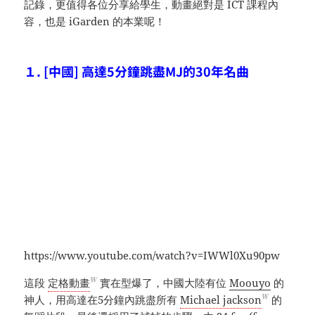
記錄，更值得各位分享給學生，動畫絕對是 ICT 課程內
容，也是 iGarden 的本業呢！
１. [中國] 高達5分鐘跳盡MJ的30年名曲
https://www.youtube.com/watch?v=IWWl0Xu90pw
W
這段
定格動畫
實在型爆了，中國大陸有位
Moouyo
的
W
神人，用高達在5分鐘內跳盡所有
Michael jackson
的