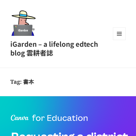
iGarden – a lifelong edtech
MENU
AND
blog 雲耕者誌
WIDGETS
Tag:
書本