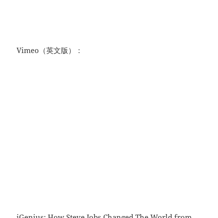
Vimeo（英文版）：
iGenius: How Steve Jobs Changed The World
from