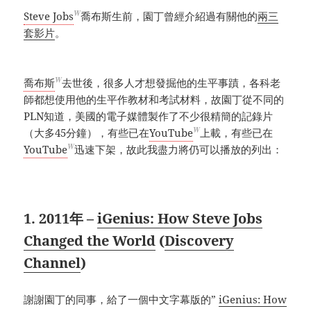
W
Steve Jobs
喬布斯生前，園丁曾經介紹過有關他的
兩三
套影片
。
W
喬布斯
去世後，很多人才想發掘他的生平事蹟，各科老
師都想使用他的生平作教材和考試材料，故園丁從不同的
PLN知道，美國的電子媒體製作了不少很精簡的記錄片
W
（大多45分鐘），有些已在
YouTube
上載，有些已在
W
YouTube
迅速下架，故此我盡力將仍可以播放的列出：
1. 2011年 –
iGenius: How Steve Jobs
Changed the World
(
Discovery
Channel
)
謝謝園丁的同事，給了一個中文字幕版的”
iGenius: How