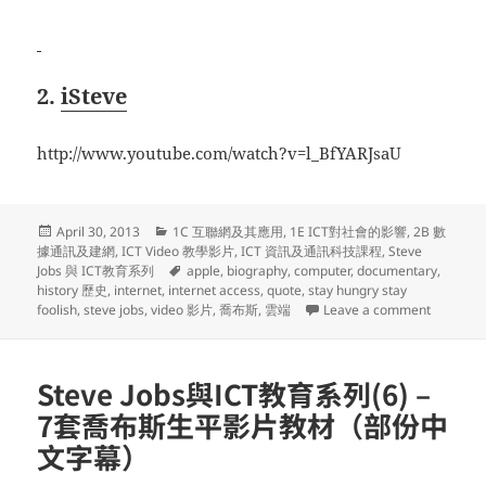
2.
iSteve
http://www.youtube.com/watch?v=l_BfYARJsaU
Posted
Categories
April 30, 2013
1C 互聯網及其應用
,
1E ICT對社會的影響
,
2B 數
on
據通訊及建網
,
ICT Video 教學影片
,
ICT 資訊及通訊科技課程
,
Steve
Tags
Jobs 與 ICT教育系列
apple
,
biography
,
computer
,
documentary
,
history 歷史
,
internet
,
internet access
,
quote
,
stay hungry stay
on Ste
foolish
,
steve jobs
,
video 影片
,
喬布斯
,
雲端
Leave a comment
Steve Jobs與ICT教育系列(6) –
7套喬布斯生平影片教材（部份中
文字幕）