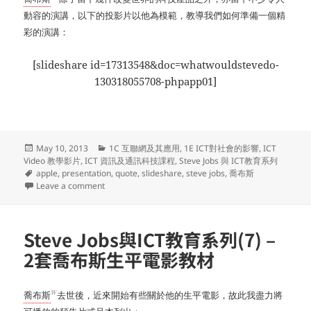
動容的演講，以下的投影片以他為模範，教導我們如何準備一個精
彩的演講：
[slideshare id=17313548&doc=whatwouldstevedo-
130318055708-phpapp01]
Posted
Categories
May 10, 2013
1C 互聯網及其應用
,
1E ICT對社會的影響
,
ICT
on
Video 教學影片
,
ICT 資訊及通訊科技課程
,
Steve Jobs 與 ICT教育系列
Tags
apple
,
presentation
,
quote
,
slideshare
,
steve jobs
,
喬布斯
on Steve Jobs與ICT教育系列(8) –喬布斯教懂我們的1
Leave a comment
Steve Jobs與ICT教育系列(7) –
2套喬布斯生平電影教材
W
喬布斯
去世後，近來開始有些關於他的生平電影，故此我盡力將