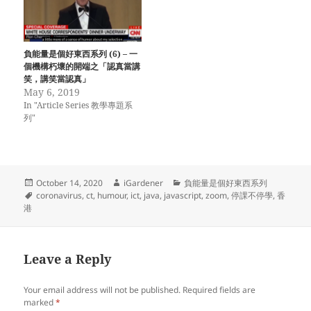
負能量是個好東西系列 (6) – 一
個機構朽壞的開端之「認真當講
笑，講笑當認真」
May 6, 2019
In "Article Series 教學專題系
列"
Posted
Author
Categories
October 14, 2020
iGardener
負能量是個好東西系列
on
Tags
coronavirus
,
ct
,
humour
,
ict
,
java
,
javascript
,
zoom
,
停課不停學
,
香
港
Leave a Reply
Your email address will not be published.
Required fields are
marked
*