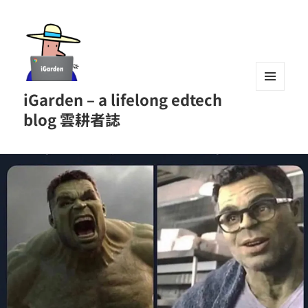
iGarden – a lifelong edtech
MENU
AND
blog 雲耕者誌
WIDGETS