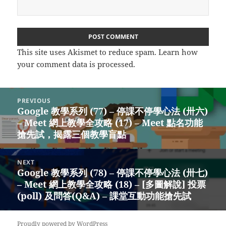
This site uses Akismet to reduce spam.
Learn how
your comment data is processed.
Post
PREVIOUS
navigation
Google 教學系列 (77) – 停課不停學心法 (卅六)
Previous
– Meet 網上教學全攻略 (17) – Meet 點名功能
post:
搶先試，揭露三個教學盲點
NEXT
Google 教學系列 (78) – 停課不停學心法 (卅七)
Next
– Meet 網上教學全攻略 (18) – [多圖解說] 投票
post:
(poll) 及問答(Q&A) – 課堂互動功能搶先試
Proudly powered by WordPress