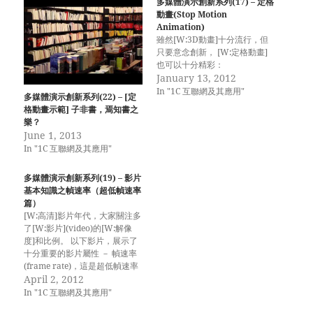
多媒體演示創新系列(17) – 定格
動畫(Stop Motion
Animation)
雖然[W:3D動畫]十分流行，但
只要意念創新， [W:定格動畫]
也可以十分精彩：
January 13, 2012
In "1C 互聯網及其應用"
多媒體演示創新系列(22) – [定
格動畫示範] 子非書，焉知書之
樂？
June 1, 2013
In "1C 互聯網及其應用"
多媒體演示創新系列(19) – 影片
基本知識之幀速率（超低幀速率
篇）
[W:高清]影片年代，大家關注多
了[W:影片](video)的[W:解像
度]和比例。 以下影片，展示了
十分重要的影片屬性 － 幀速率
(frame rate)，這是超低幀速率
拍攝的方法，用於變化不明顯的
April 2, 2012
自然現象： Temporal
In "1C 互聯網及其應用"
Distortion from Randy