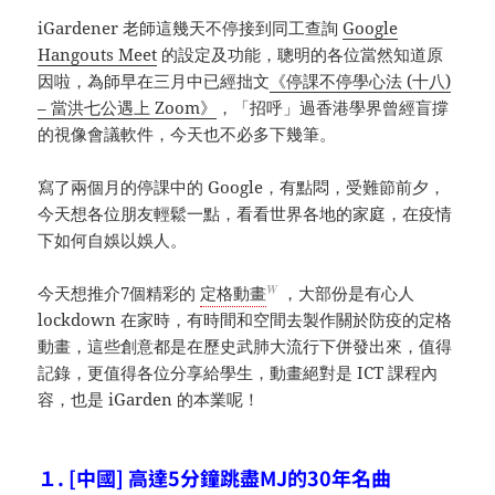
iGardener 老師這幾天不停接到同工查詢
Google
Hangouts Meet
的設定及功能，聰明的各位當然知道原
因啦，為師早在三月中已經拙文
《停課不停學心法 (十八)
– 當洪七公遇上 Zoom》
，「招呼」過香港學界曾經盲撐
的視像會議軟件，今天也不必多下幾筆。
寫了兩個月的停課中的 Google，有點悶，受難節前夕，
今天想各位朋友輕鬆一點，看看世界各地的家庭，在疫情
下如何自娛以娛人。
W
今天想推介7個精彩的
定格動畫
，大部份是有心人
lockdown 在家時，有時間和空間去製作關於防疫的定格
動畫，這些創意都是在歷史武肺大流行下併發出來，值得
記錄，更值得各位分享給學生，動畫絕對是 ICT 課程內
容，也是 iGarden 的本業呢！
１. [中國] 高達5分鐘跳盡MJ的30年名曲