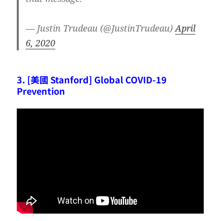
— Justin Trudeau (@JustinTrudeau)
April
6, 2020
3. [美國 Stanford] Global COVID-19
Prevention