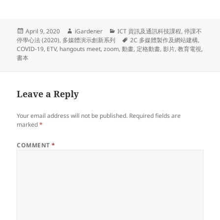
Halverson on Vimeo.
Posted
Author
Categories
April 9, 2020
iGardener
ICT 資訊及通訊科技課程
,
停課不
on
Tags
停學心法 (2020)
,
多媒體演示創新系列
2C 多媒體製作及網站建構
,
COVID-19
,
ETV
,
hangouts meet
,
zoom
,
動畫
,
定格動畫
,
影片
,
教育電視
,
書本
Leave a Reply
Your email address will not be published.
Required fields are
marked
*
COMMENT
*