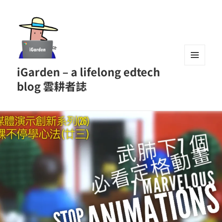
iGarden – a lifelong edtech
MENU
AND
blog 雲耕者誌
WIDGETS