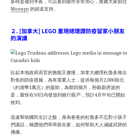
多時是做到半夜，可以看到製作非常用心，推薦大家前往
Moouyo
的頻道支持。
２. [加拿大] LEGO 重現總理讚防疫留家小朋友
的演講
比起本地政府高官的無能又傲慢，加拿大總理杜魯多推出
對焦的防疫措施，為有需要人士，提供每個月2,000加元
（約港幣1萬元）的援助，為期四個月，秒殺劏房波的
是，最快在10日內發放到銀行賬戶，預計4月中旬已開始
收到。
迅速幫助國民生計之餘，身為爸爸的杜魯多不忘對小孩子
們講話，稱讚他們乖乖留在家，如何幫助大人減緩武肺的
傳播。