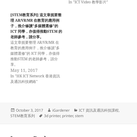
In "ICT Video 教學影片"
[STEM教育系列] 這文章扼要整
理 AR/VR/MR 在教育的應用例
子，推介修讀”多媒體選修”的
ICT 同學，亦值得推動STEM 的
老師參考，請分享。
這文章扼要整理 AR/VR/MR 在
教育的應用例子，推介修讀"多
媒體選修"的 ICT 同學，亦值得
推動STEM 的老師參考，請分
享。
May 11, 2017
In "HK ICT Network 香港資訊
及通訊科技網絡"
Posted
Author
Categories
October 3, 2017
iGardener
ICT 資訊及通訊科技課程
,
on
Tags
STEM教育系列
3d printer
,
printer
,
stem