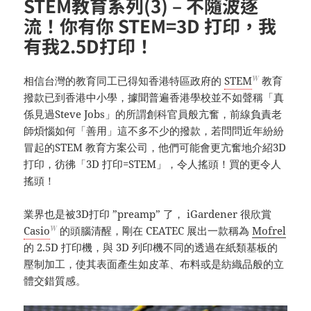
STEM教育系列(3) – 不隨波逐
流！你有你 STEM=3D 打印，我
有我2.5D打印！
W
相信台灣的教育同工已得知香港特區政府的
STEM
教育
撥款已到香港中小學，據聞普遍香港學校並不如聲稱「真
係見過Steve Jobs」的所謂創科官員般亢奮，前線負責老
師煩惱如何「善用」這不多不少的撥款，若問問近年紛紛
冒起的STEM 教育方案公司，他們可能會更亢奮地介紹3D
打印，彷彿「3D 打印=STEM」，令人搖頭！買的更令人
搖頭！
業界也是被3D打印 ”preamp” 了， iGardener 很欣賞
W
Casio
的頭腦清醒，剛在 CEATEC 展出一款稱為
Mofrel
的 2.5D 打印機，與 3D 列印機不同的透過在紙類基板的
壓制加工，使其表面產生如皮革、布料或是紡織品般的立
體交錯質感。