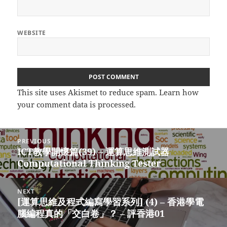
WEBSITE
This site uses Akismet to reduce spam.
Learn how
your comment data is processed.
Post
PREVIOUS
navigation
ICT教學開懷篇(39) – 運算思維測試器
Previous
Computational Thinking Tester
post:
NEXT
[運算思維及程式編寫學習系列] (4) – 香港學電
Next
腦編程真的「交白卷」？ – 評香港01
post: