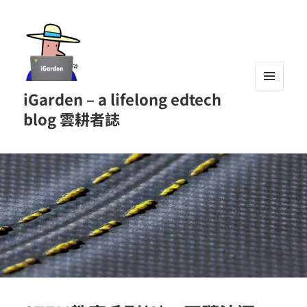
iGarden – a lifelong edtech
MENU
AND
blog 雲耕者誌
WIDGETS