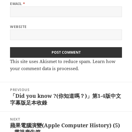
EMAIL
*
WEBSITE
This site uses Akismet to reduce spam.
Learn how
your comment data is processed.
Post
PREVIOUS
navigation
「Did you know ?(你知道嗎？)」第1-4版中文
Previous
字幕版足本收錄
post:
NEXT
蘋果電腦演變(Apple Computer History) (5)
Next
– 電視廣告篇