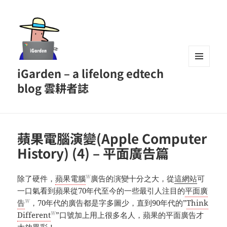
iGarden – a lifelong edtech
MENU
AND
blog 雲耕者誌
WIDGETS
蘋果電腦演變(Apple Computer
History) (4) – 平面廣告篇
W
除了硬件，
蘋果電腦
廣告的演變十分之大，從
這網站
可
一口氣看到蘋果從70年代至今的一些最引人注目的
平面廣
W
告
，70年代的廣告都是字多圖少，直到90年代的”
Think
W
Different
”口號加上用上很多名人，蘋果的平面廣告才