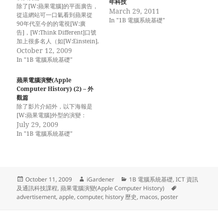
年科技
除了[W:蘋果電腦]的平面廣告，
March 29, 2011
從這網站可一口氣看到蘋果從
In "1B 電腦系統基礎"
90年代至今的的電視[W:廣
告]，[W:Think Different]口號
加上很多名人（如[W:Einstein],
[W:Martin Luther King], [W:
October 12, 2009
甘地])「粉墨登場」，令蘋果的
In "1B 電腦系統基礎"
電視廣告從此成為經典！ 產品
方面包括[W:Macintosh],
蘋果電腦演變(Apple
[W:Apple Newton], [W:iMac],
Computer History) (2) – 外
[W:MacBook],[W:iPod],
觀篇
[W:iPhone]。
除了影片介紹外，以下海報是
[W:蘋果電腦]外型的演變：
July 29, 2009
In "1B 電腦系統基礎"
Posted
Author
Categories
October 11, 2009
iGardener
1B 電腦系統基礎
,
ICT 資訊
on
Tags
及通訊科技課程
,
蘋果電腦演變(Apple Computer History)
advertisement
,
apple
,
computer
,
history 歷史
,
macos
,
poster