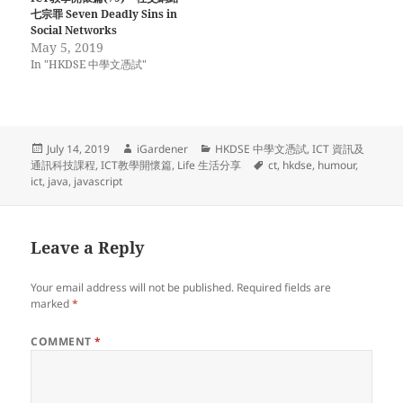
七宗罪 Seven Deadly Sins in
Social Networks
May 5, 2019
In "HKDSE 中學文憑試"
Posted
Author
Categories
July 14, 2019
iGardener
HKDSE 中學文憑試
,
ICT 資訊及
on
Tags
通訊科技課程
,
ICT教學開懷篇
,
Life 生活分享
ct
,
hkdse
,
humour
,
ict
,
java
,
javascript
Leave a Reply
Your email address will not be published.
Required fields are
marked
*
COMMENT
*