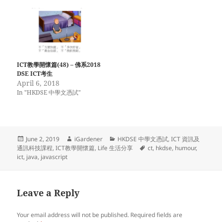
ICT教學開懷篇(48) – 佛系2018
DSE ICT考生
April 6, 2018
In "HKDSE 中學文憑試"
Posted
Author
Categories
June 2, 2019
iGardener
HKDSE 中學文憑試
,
ICT 資訊及
on
Tags
通訊科技課程
,
ICT教學開懷篇
,
Life 生活分享
ct
,
hkdse
,
humour
,
ict
,
java
,
javascript
Leave a Reply
Your email address will not be published.
Required fields are