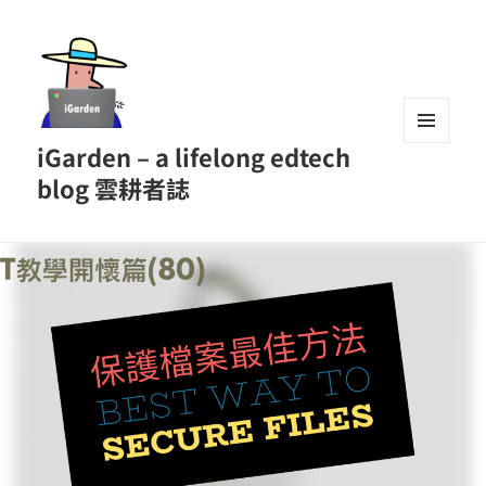
iGarden – a lifelong edtech
MENU
AND
blog 雲耕者誌
WIDGETS