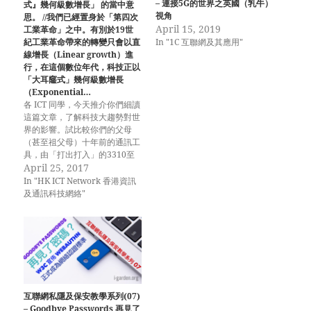
– 連接5G的世界之英國（乳牛）
式』幾何級數增長」 的當中意
視角
思。 //我們已經置身於「第四次
April 15, 2019
工業革命」之中。有別於19世
In "1C 互聯網及其應用"
紀工業革命帶來的轉變只會以直
線增長（Linear growth）進
行，在這個數位年代，科技正以
「大耳窿式」幾何級數增長
（Exponential…
各 ICT 同學，今天推介你們細讀
這篇文章，了解科技大趨勢對世
界的影響。試比較你們的父母
（甚至祖父母）十年前的通訊工
具，由「打出打入」的3310至
可以隨時 Facebook Live 的巨
April 25, 2017
屏智能電話，便可以明白這篇文
In "HK ICT Network 香港資訊
章所述 「科技正以『大耳窿
及通訊科技網絡"
式』幾何級數增長」 的當中意
思。 //我們已經置身於「第四次
工業革命」之中。有別於19世
紀工業革命帶來的轉變只會以直
線增長（Linear growth）進
行，在這個數位年代，科技正以
「大耳窿式」幾何級數增長
（Exponential growth）。//
互聯網私隱及保安教學系列(07)
https://priscillachanwriting.c
– Goodbye Passwords 再見了