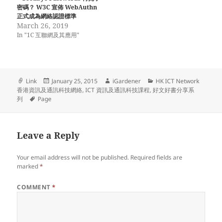
om/2017/04/23/%E4%B8%96
密碼？ W3C 宣佈 WebAuthn
%E7%95%8C%E5%A4%AA%
正式成為網絡認證標準
E5%BF%AB-
March 26, 2019
%E7%BD%AE%E8%BA%AB%
In "1C 互聯網及其應用"
E6%96%BC%E3%80%8C%E7
%AC%AC%E5%9B%9B%E6%
AC%A1%E5%B7%A5%E6%A5
%AD%E9%9D%A9%E5%91%
BD%E3%80%8D%E7%9A%8
Format
Posted
Author
Categories
Link
January 25, 2015
iGardener
HK ICT Network
4%E6%B4%AA%E6%B5%81/
on
香港資訊及通訊科技網絡
,
ICT 資訊及通訊科技課程
,
好文好書分享系
Tags
列
Page
Leave a Reply
Your email address will not be published.
Required fields are
marked
*
COMMENT
*