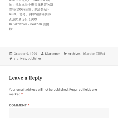
地」是為本港中學電腦教育的新
課程(1999)而設，無論是AS-
level、會考、初中電腦科的師
生，都可有系統地找到一些課程
August 24, 1999
資料、筆記和網上資源。 i園丁
In "Archives - iGarden 回憶
盼望這網站能夠讓電腦科師生有
錄"
一個方便「落腳」的地方之餘，
更藉著他們的參與和分享，在這
園地裡凝聚一股互動
(interative)而富創意
(innovative)的氣氛！
Posted
Author
Categories
October 9, 1999
iGardener
Archives - iGarden 回憶錄
iGardener 一九九九年九月
on
Tags
archives
,
publisher
Leave a Reply
Your email address will not be published.
Required fields are
marked
*
COMMENT
*