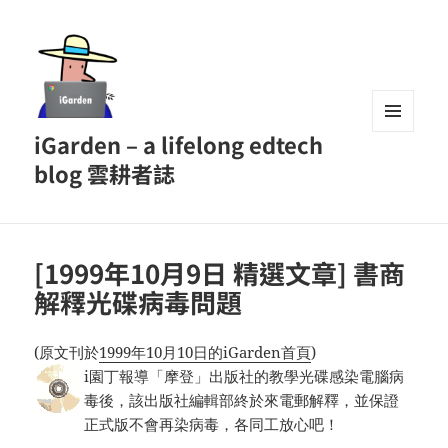
iGarden – a lifelong edtech
MENU
AND
blog 雲耕者誌
WIDGETS
[1999年10月9日 精選文章] 書商
解釋光碟病毒問題
(原文刊於
1999年10月10日的iGarden首頁
)
i園丁報導「摩登」出版社的教學光碟感染電腦病
毒後，該出版社編輯部終於來電郵解釋，並保證
正式版不會再染病毒，各同工放心吧！