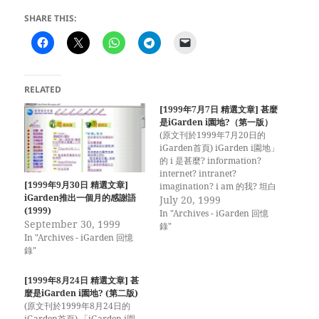
SHARE THIS:
RELATED
[1999年7月7日 精選文章] 甚麼
是iGarden i園地?（第一版）
(原文刊於1999年7月20日的
iGarden首頁) iGarden i園地」
的 i 是甚麼? information?
internet? intranet?
[1999年9月30日 精選文章]
imagination? i am 的我? 坦白
iGarden推出一個月的感謝語
說，是甚麼不重要，最重要
July 20, 1999
(1999)
（important）是您們的參與
In "Archives - iGarden 回憶
September 30, 1999
（involvement），在這園地裡
錄"
In "Archives - iGarden 回憶
凝聚一股互動（interactive）
錄"
而富創意（innovative）的氣
氛！
[1999年8月24日 精選文章] 甚
麼是iGarden i園地? (第二版)
(原文刊於1999年8月24日的
iGarden首頁) 「iGarden i園