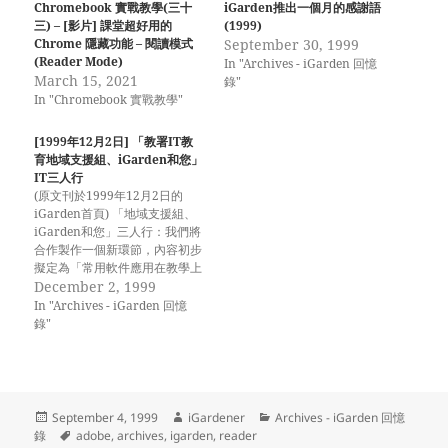
Chromebook 實戰教學(三十
iGarden推出一個月的感謝語
三) – [影片] 課堂超好用的
(1999)
Chrome 隱藏功能 – 閱讀模式
September 30, 1999
(Reader Mode)
In "Archives - iGarden 回憶
March 15, 2021
錄"
In "Chromebook 實戰教學"
[1999年12月2日] 「教署IT教
育地域支援組、iGarden和您」
IT三人行
(原文刊於1999年12月2日的
iGarden首頁) 「地域支援組、
iGarden和您」三人行：我們將
合作製作一個新環節，內容初步
擬定為「常用軟件應用在教學上
的一些小秘技和貼士」，題目未
December 2, 1999
命名，而小秘技和貼士現急需各
In "Archives - iGarden 回憶
方高人提供，這環節將不斷更新
錄"
和累積，我們誠邀同工及同學在
十二月內，把秘技填在題名冊或
電郵給i園丁。
Posted
Author
Categories
September 4, 1999
iGardener
Archives - iGarden 回憶
on
Tags
錄
adobe
,
archives
,
igarden
,
reader