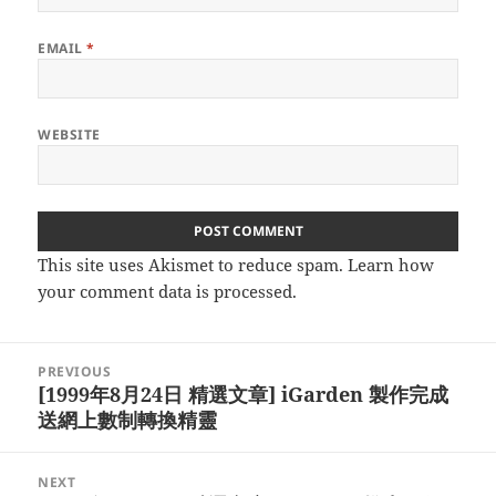
EMAIL
*
WEBSITE
This site uses Akismet to reduce spam.
Learn how
your comment data is processed.
Post
PREVIOUS
navigation
[1999年8月24日 精選文章] iGarden 製作完成
Previous
送網上數制轉換精靈
post:
NEXT