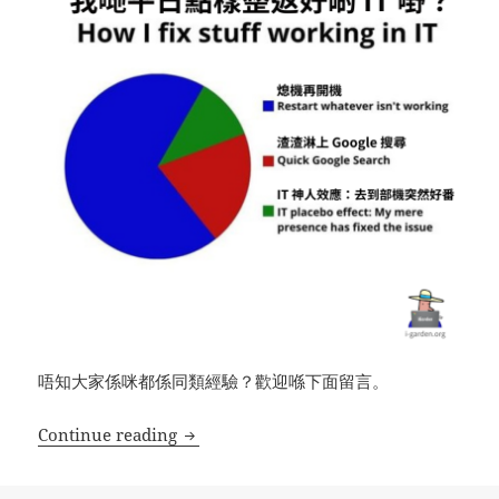
唔知大家係咪都係同類經驗？歡迎喺下面留言。
ICT教學開懷篇(123) – IT老師平日點樣整番
Continue reading