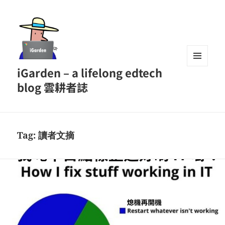
iGarden – a lifelong edtech
MENU
AND
blog 雲耕者誌
WIDGETS
Tag:
讀者文摘