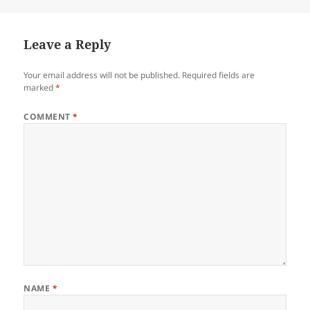
排更多相關的資源，推動及回饋
學界的不同需要。 問卷：
http://goo.gl/forms/Sw51tcNc7
kEVUAu72 (加入HKACE GSfE
Leave a Reply
學界專業社群) 現誠邀各位抽空
填寫或代廣發轉發給不同學校的
Your email address will not be published.
Required fields are
教師同工。 打擾大家， 謝謝支
marked
*
持
COMMENT
*
NAME
*