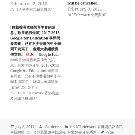
February 22, 2018
will be cancelled
February 9, 2021
In "1D 基本程式編寫概念"
In "Freeware 免費資源"
[轉載香港電腦教育學會的訊
息，歡迎老師分享] 2017-2018
Google for Education 學界問
卷調查，已有不少香港的中小學
同工填寫了， 麻煩大家繼續廣
傳支持。
「Google for…
[轉載香港電腦教育學會的訊
息，歡迎老師分享] 2017-2018
Google for Education 學界問
卷調查，已有不少香港的中小學
同工填寫了， 麻煩大家繼續廣
傳支持。
June 22, 2017
「Google for
Education 」學界問卷 香港電
In "HK ICT Network 香港資訊
腦教育學會作為學界的一個專業
及通訊科技網絡"
團體，積極關注資訊科技在各學
科教學上的應用，並參與了不少
香港資訊科技教育政策的制訂及
推動的工作。 收集教育同工在
使用 Google for Education 的
Posted
Author
Categories
July 8, 2017
iGardener
HK ICT Network 香港資訊及通訊
現況及意見，以進一步整合及安
on
Tags
科技網絡
,
ICT 資訊及通訊科技課程
,
好文好書分享系列
Page